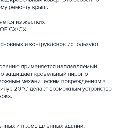
ому ремонту крыш.
яется из жестких
ROF СХ/СХ.
сновных и контруклонов используют
.
снованию применяется наплавляемый
но защищает кровельный пирог от
зможным механическим повреждениям в
минус 20 °С делает возможным устройство
урах.
енных и промышленных зданий,