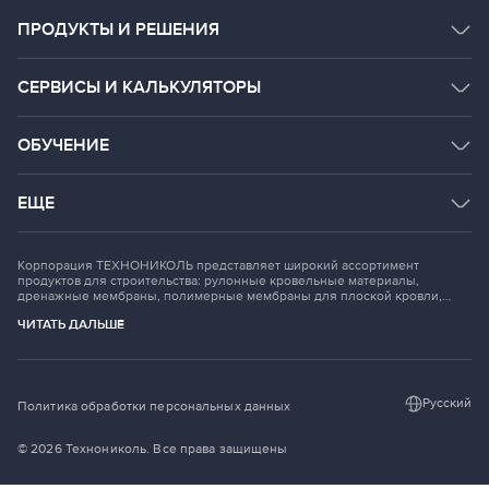
ПРОДУКТЫ И РЕШЕНИЯ
КАТАЛОГ ПРОДУКТОВ
СЕРВИСЫ И КАЛЬКУЛЯТОРЫ
СИСТЕМНЫЕ РЕШЕНИЯ
СЕРВИСЫ
ОБУЧЕНИЕ
ДОКУМЕНТАЦИЯ
РАССЧИТАТЬ ОНЛАЙН
BIM
СТРОИТЕЛЬНАЯ АКАДЕМИЯ
ЕЩЕ
ROOF.RU
ГАЛЕРЕЯ ОБЪЕКТОВ
ОСНОВНОЙ САЙТ КОМПАНИИ
DOM TN
Корпорация ТЕХНОНИКОЛЬ представляет широкий ассортимент
НАЧНИТЕ ПЕРЕВОЗКИ
продуктов для строительства: рулонные кровельные материалы,
дренажные мембраны, полимерные мембраны для плоской кровли,
теплоизоляционные материалы, композитная и битумная черепица,
НОВОСТИ
ЧИТАТЬ ДАЛЬШЕ
герметики, рубероид, материалы для транспортно-дорожного
строительства.
БЛОГ ШКОЛА МАСТЕРСТВА
Русский
Политика обработки персональных данных
© 2026
Технониколь. Все права защищены