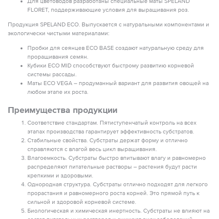
Для цветоводов разработаны специальные маты SPELAND
FLORET, поддерживающие условия для выращивания роз.
Продукция SPELAND ECO. Выпускается с натуральными компонентами и
экологически чистыми материалами:
Пробки для сеянцев ECO BASE создают натуральную среду для
проращивания семян.
Кубики ECO MID способствуют быстрому развитию корневой
системы рассады.
Маты ECO VEGA – продуманный вариант для развития овощей на
любом этапе их роста.
Преимущества продукции
Соответствие стандартам. Пятиступенчатый контроль на всех
этапах производства гарантирует эффективность субстратов.
Стабильные свойства. Субстраты держат форму и отлично
справляются с влагой весь цикл выращивания.
Влагоемкость. Субстраты быстро впитывают влагу и равномерно
распределяют питательные растворы – растения будут расти
крепкими и здоровыми.
Однородная структура. Субстраты отлично подходят для легкого
прорастания и равномерного роста корней. Это прямой путь к
сильной и здоровой корневой системе.
Биологическая и химическая инертность. Субстраты не влияют на