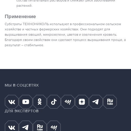
состав питательных растворов и снижают риск заболеваний
растений.
Применение
Субстраты ТЕХНОНИКОЛЬ используют в профессиональном сельском
хозяйстве и частных фермерских хозяйствах. Они подходят для
выращивания овощей, микрозелени, цветов и озеленения кровель.
Благодаря своим свойствам они сделают процесс выращивания проще, а
результат – стабильнее.
МЫ В СОЦСЕТЯХ
ДЛЯ ЭКСПЕРТОВ