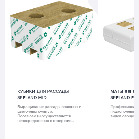
КУБИКИ ДЛЯ РАССАДЫ
МАТЫ ВЕГЕ
SPELAND MID
SPELAND FL
Выращивание рассады овощных и
Профессионал
цветочных культур.
гидропонным с
Посев семян осуществляется
видов овощей.
непосредственно в отверстие
кубика, либо в кубик производится
посадка пророщенного в пробке
сеянца.