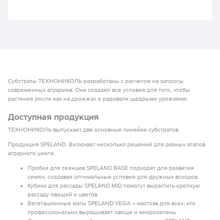
Характеристики кубиков SPELAND
MID делают их оптимальным
продуктом для выращивания
сильных растений с хорошим
балансом вегетативного и
генеративного развития.
Субстраты ТЕХНОНИКОЛЬ разработаны с расчетом на запросы
современных аграриев. Они создают все условия для того, чтобы
растения росли как на дрожжах и радовали щедрыми урожаями.
Доступная продукция
ТЕХНОНИКОЛЬ выпускает две основные линейки субстратов.
Продукция SPELAND. Включает несколько решений для разных этапов
аграрного цикла:
Пробки для сеянцев SPELAND BASE подходят для развития
семян, создавая оптимальные условия для дружных всходов.
Кубики для рассады SPELAND MID помогут вырастить крепкую
рассаду овощей и цветов.
Вегетационные маты SPELAND VEGA – мастхэв для всех, кто
профессионально выращивает овощи и микрозелень.