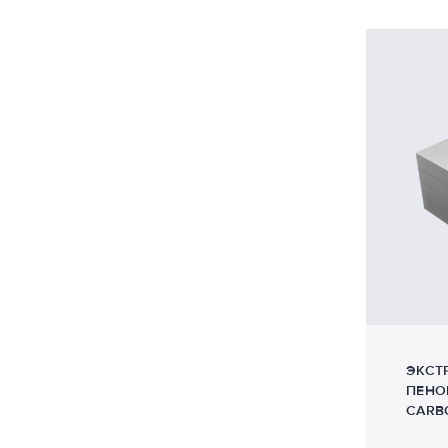
Геотекстиль
Гидрофобизаторы
Комплектующие для фундаментов с применени
Материалы для строительства аэродромов
Материалы для строительства дорог
Материалы для строительства мостов
Материалы для строительства тоннелей
Плантер в транспортно-дорожном строительстве
ЭКСТ
Пластификаторы и добавки в бетон
ПЕНО
CARB
Строительная химия