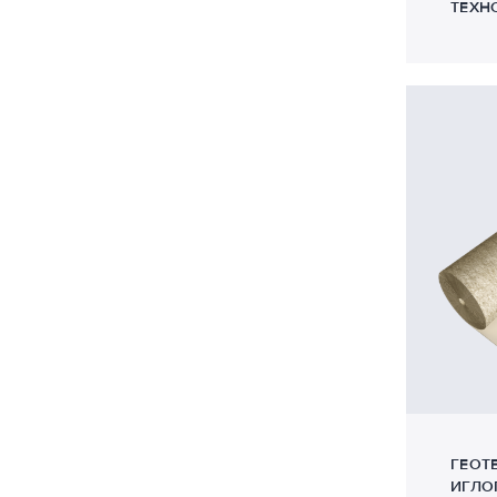
ТЕХН
ГЕОТ
ИГЛО