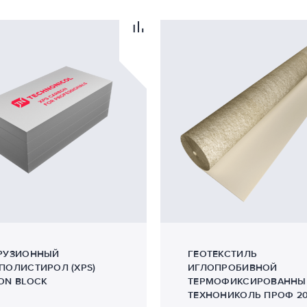
30
1
ем БРМ
1
4
39
4
32
2
РУЗИОННЫЙ
ГЕОТЕКСТИЛЬ
1
ПОЛИСТИРОЛ (XPS)
ИГЛОПРОБИВНОЙ
ON BLOCK
ТЕРМОФИКСИРОВАННЫ
1
ТЕХНОНИКОЛЬ ПРОФ 2