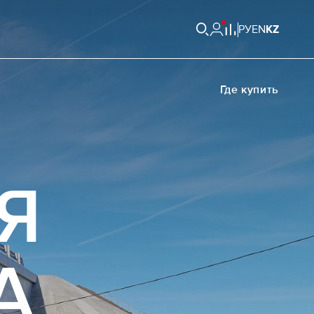
РУ
EN
KZ
Где купить
Я
А