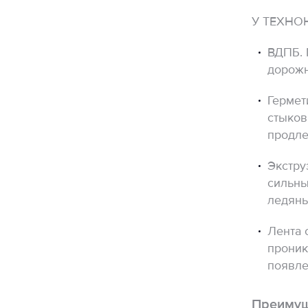
У ТЕХНОН
ВДПБ. 
дорожн
Гермет
стыков
продле
Экстру
сильны
ледяны
Лента 
проник
появле
Преимущ