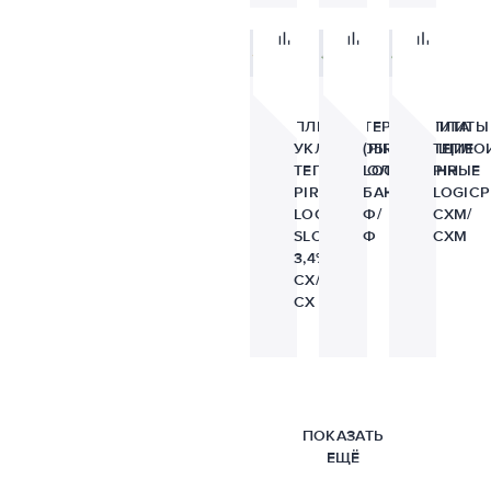
ПЛИТЫ
ТЕРМОПЛИТА
ПЛИТЫ
УКЛОНООБРАЗУЮЩИЕ
(PIR)
ТЕПЛО
ТЕПЛОИЗОЛЯЦИОННЫЕ
LOGICPIR
PIR
PIR
БАНЯ
LOGICP
LOGICPIR
Ф/
СХМ/
SLOPE-
Ф
СХМ
3,4%
СХ/
СХ
ПОКАЗАТЬ
ЕЩЁ