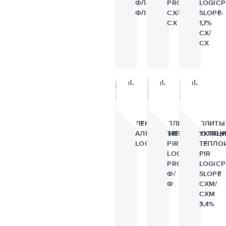
ФЛ/
PROF
LOGICP
ФЛ
СХ/
SLOPE-
СХ
1,7%
СХ/
СХ
ЛЕНТА
ПЛИТЫ
ПЛИТЫ
АЛЮМИНИЕВАЯ
ТЕПЛОИЗОЛЯЦ
УКЛОН
LOGICPIR
PIR
ТЕПЛО
LOGICPIR
PIR
PROF
LOGICP
Ф/
SLOPE
Ф
СХМ/
СХМ
3,4%