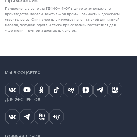
Применение
Полиэфирные волокна ТЕХНОНИКОЛЬ широко используют в
производстве мебели, текстильной промышленности и дорожном
строительстве. Они полезны в качестве наполнителей для мягкой
мебели, подушек, одеял, а также при создании геотекстиля для
укрепления грунтов и дренажных систем.
МЫ В СОЦСЕТЯХ
ДЛЯ ЭКСПЕРТОВ
ГОРЯЧАЯ ЛИНИЯ