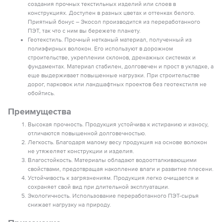
создания прочных текстильных изделий или слоев в
конструкциях. Доступен в разных цветах и оттенках белого.
Приятный бонус – Экосол производится из переработанного
ПЭТ, так что с ним вы бережете планету.
Геотекстиль. Прочный нетканый материал, полученный из
полиэфирных волокон. Его используют в дорожном
строительстве, укреплении склонов, дренажных системах и
фундаментах. Материал стабилен, долговечен и прост в укладке, а
еще выдерживает повышенные нагрузки. При строительстве
дорог, парковок или ландшафтных проектов без геотекстиля не
обойтись.
Преимущества
Высокая прочность. Продукция устойчива к истиранию и износу,
отличаются повышенной долговечностью.
Легкость. Благодаря малому весу продукция на основе волокон
не утяжеляет конструкции и изделия.
Влагостойкость. Материалы обладают водоотталкивающими
свойствами, предотвращая накопление влаги и развитие плесени.
Устойчивость к загрязнениям. Продукция легко очищается и
сохраняет свой вид при длительной эксплуатации.
Экологичность. Использование переработанного ПЭТ-сырья
снижает нагрузку на природу.