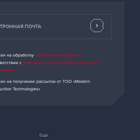
сен на обработку
персональных данных
тветствии с
политикой ТОО «Modern Construction
logies»
сен на получение рассылок от ТОО «Modern
uction Technologies»
Еще