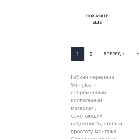
Фьорд
1
Черный
2
ПОКАЗАТЬ
ЕЩЁ
Чикаго
1
Шельф
1
1
2
ВПЕРЕД
Шунгит
1
Янтарь
1
Гибкая черепица
Shinglas –
современный
кровельный
материал,
сочетающий
надежность, стиль и
простоту монтажа.