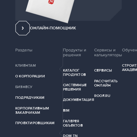
ОНЛАЙН-ПОМОЩНИК
Разделы
Продукты и
Сервисы и
Обуче
решения
калькуляторы
КЛИЕНТАМ
СТРОИТ
АКАДЕ
КАТАЛОГ
СЕРВИСЫ
ПРОДУКТОВ
О КОРПОРАЦИИ
РАССЧИТАТЬ
СИСТЕМНЫЕ
ОНЛАЙН
БИЗНЕСУ
РЕШЕНИЯ
ROOF.RU
ПОДРЯДЧИКАМ
ДОКУМЕНТАЦИЯ
КОРПОРАТИВНЫМ
BIM
ЗАКАЗЧИКАМ
ГАЛЕРЕЯ
ПРОЕКТИРОВЩИКАМ
ОБЪЕКТОВ
DOM TN