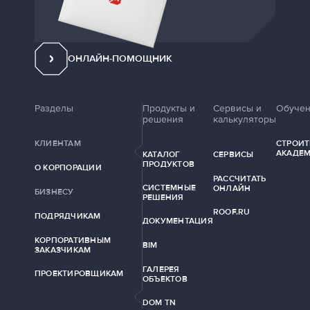
ОНЛАЙН-ПОМОЩНИК
Разделы
Продукты и
Сервисы и
Обуче
решения
калькуляторы
КЛИЕНТАМ
СТРОИТ
АКАДЕ
КАТАЛОГ
СЕРВИСЫ
ПРОДУКТОВ
О КОРПОРАЦИИ
РАССЧИТАТЬ
СИСТЕМНЫЕ
ОНЛАЙН
БИЗНЕСУ
РЕШЕНИЯ
ROOF.RU
ПОДРЯДЧИКАМ
ДОКУМЕНТАЦИЯ
КОРПОРАТИВНЫМ
BIM
ЗАКАЗЧИКАМ
ГАЛЕРЕЯ
ПРОЕКТИРОВЩИКАМ
ОБЪЕКТОВ
DOM TN