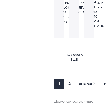
И
ПВХ
ТЕХНОНИКОЛЬ
ТРУБ
LOGICBASE
ПЛАМЯ
10-
V-
СТОП
40
STRIP
ММ
FB
ТЕХНО
ПОКАЗАТЬ
ЕЩЁ
1
2
ВПЕРЕД
Даже качественные