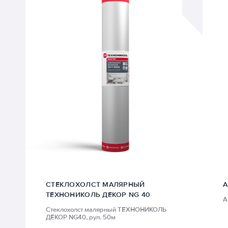
СТЕКЛОХОЛСТ МАЛЯРНЫЙ
А
ТЕХНОНИКОЛЬ ДЕКОР NG 40
А
Стеклохолст малярный ТЕХНОНИКОЛЬ
ДЕКОР NG40, рул. 50м