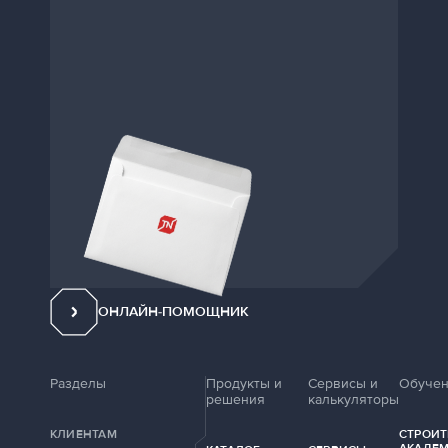
ОНЛАЙН-ПОМОЩНИК
Разделы
Продукты и
Сервисы и
Обуче
решения
калькуляторы
КЛИЕНТАМ
СТРОИТ