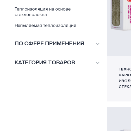
Теплоизоляция на основе
стекловолокна
Напыляемая теплоизоляция
ПО СФЕРЕ ПРИМЕНЕНИЯ
Благоустройство
1
КАТЕГОРИЯ ТОВАРОВ
ТЕХН
Воздуховод
1
КАРК
Бытовые пены
1
ИЗОЛ
Дороги
2
СТЕК
Монтажные пены
1
Оборудование
1
Напыляемая теплоизоляция
1
Плоская кровля
17
Теплоизоляционные плиты PIR
6
Полы и перекрытия
15
Теплоизоляция
11