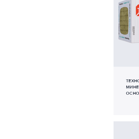
Потолок
8
Теплоизоляция на основе каменной ваты
15
Скатная кровля
12
Теплоизоляция на основе стекловолокна
11
Стены и перегородки
9
Экструзионный пенополистирол
3
Трубопровод
1
Фасад
29
Фундамент
3
Цоколь
1
ТЕХН
МИНЕ
ОСНО