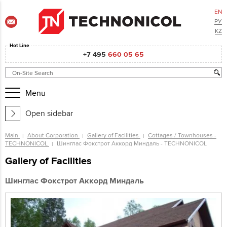
EN
РУ
KZ
Hot Line
+7 495
660 05 65
Menu
Open sidebar
Main
About Corporation
Gallery of Facilities
Cottages / Townhouses -
TECHNONICOL
Шинглас Фокстрот Аккорд Миндаль - TECHNONICOL
Gallery of Facilities
Шинглас Фокстрот Аккорд Миндаль