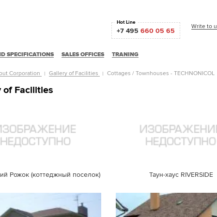
Hot Line
Write to 
+7 495
660 05 65
D SPECIFICATIONS
SALES OFFICES
TRANING
out Corporation
Gallery of Facilities
Cottages / Townhouses - TECHNONICOL
 of Facilities
ий Рожок (коттеджный поселок)
Таун-хаус RIVERSIDE