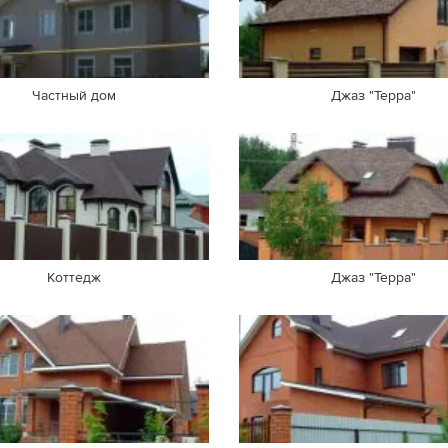
Частный дом
Джаз "Терра"
Коттедж
Джаз "Терра"
Частный дом
Кафе "Лепота"