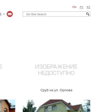
EN
РУ
KZ
us
→
Cруб на ул. Орлова