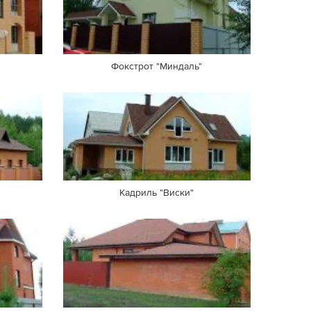
Фокстрот "Миндаль"
Кадриль "Виски"
Торгово-деловой центр