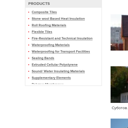
PRODUCTS
Composite Tiles
Stone wool Based Heat Insulation
Roll Roofing Materials
Flexible Tiles
Fire-Resistant and Technical Insulation
Waterproofing Materials
Waterproofing for Transport Facilities
Sealing Bands
Extruded Cellular Polystyrene
Sound/ Water Insulating Materials
Supplementary Elements
Polymer Membranes
Mastics and Sealants
Profiled Membranes
Roofing Pellets and Slate
Суботов
Equipment