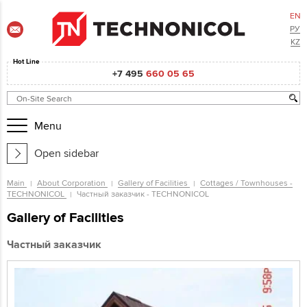
EN
РУ
KZ
Hot Line
+7 495
660 05 65
Menu
Open sidebar
Main
About Corporation
Gallery of Facilities
Cottages / Townhouses -
TECHNONICOL
Частный заказчик - TECHNONICOL
Gallery of Facilities
Частный заказчик