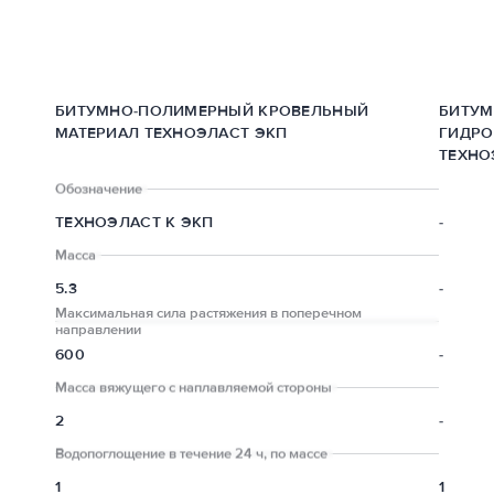
БИТУМНО-ПОЛИМЕРНЫЙ КРОВЕЛЬНЫЙ
БИТУ
МАТЕРИАЛ ТЕХНОЭЛАСТ ЭКП
ГИДРО
ТЕХНО
Обозначение
ТЕХНОЭЛАСТ К ЭКП
-
Масса
5.3
-
Максимальная сила растяжения в поперечном
направлении
600
-
Масса вяжущего с наплавляемой стороны
2
-
Водопоглощение в течение 24 ч, по массе
1
1