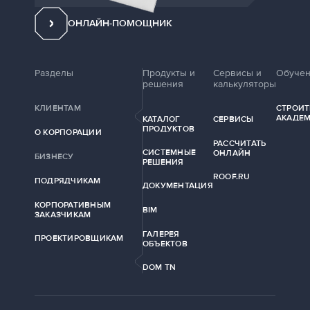
ОНЛАЙН-ПОМОЩНИК
Разделы
Продукты и
Сервисы и
Обуче
решения
калькуляторы
КЛИЕНТАМ
СТРОИТ
АКАДЕ
КАТАЛОГ
СЕРВИСЫ
ПРОДУКТОВ
О КОРПОРАЦИИ
РАССЧИТАТЬ
СИСТЕМНЫЕ
ОНЛАЙН
БИЗНЕСУ
РЕШЕНИЯ
ROOF.RU
ПОДРЯДЧИКАМ
ДОКУМЕНТАЦИЯ
КОРПОРАТИВНЫМ
BIM
ЗАКАЗЧИКАМ
ГАЛЕРЕЯ
ПРОЕКТИРОВЩИКАМ
ОБЪЕКТОВ
DOM TN