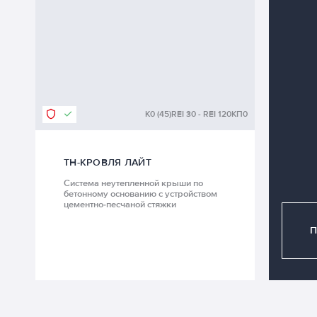
К0 (45)
REI 30 - REI 120
КП0
ТН-КРОВЛЯ ЛАЙТ
Система неутепленной крыши по
бетонному основанию с устройством
цементно-песчаной стяжки
П