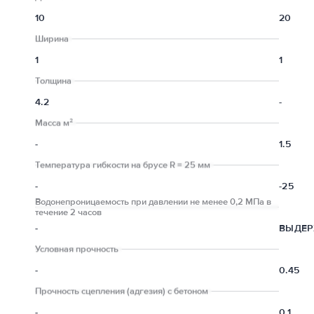
10
20
Ширина
1
1
Толщина
4.2
-
Масса м²
-
1.5
Температура гибкости на брусе R = 25 мм
-
-25
Водонепроницаемость при давлении не менее 0,2 МПа в
течение 2 часов
-
ВЫДЕР
Условная прочность
-
0.45
Прочность сцепления (адгезия) с бетоном
-
0.1