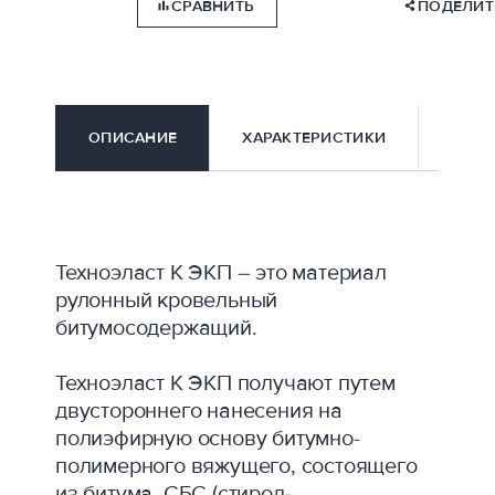
СРАВНИТЬ
ПОДЕЛИТ
ОПИСАНИЕ
ХАРАКТЕРИСТИКИ
КАК 
Техноэласт К ЭКП – это материал
рулонный кровельный
битумосодержащий.
Техноэласт К ЭКП получают путем
двустороннего нанесения на
полиэфирную основу битумно-
полимерного вяжущего, состоящего
из битума, СБС (стирол-