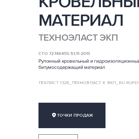
КРОВЕЛЬНЫ
МАТЕРИАЛ
ТЕХНОЭЛАСТ ЭКП
СТО 72746455-3.1.11-2015
Рулонный кровельный и гидроизоляционны
битумосодержащий материал
ТЕХЛИСТ 1.128_ТЕХНОЭЛАСТ К ЭКП_RU-RU
PD
ТОЧКИ ПРОДАЖ