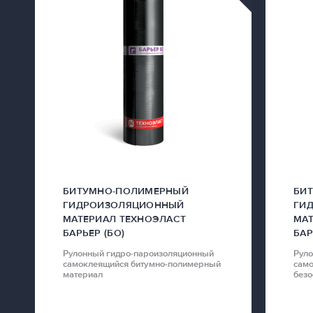
БИТУМНО-ПОЛИМЕРНЫЙ
БИ
ГИДРОИЗОЛЯЦИОННЫЙ
ГИ
МАТЕРИАЛ ТЕХНОЭЛАСТ
МАТ
БАРЬЕР (БО)
БАР
Рулонный гидро-пароизоляционный
Рул
самоклеящийся битумно-полимерный
сам
материал
безо