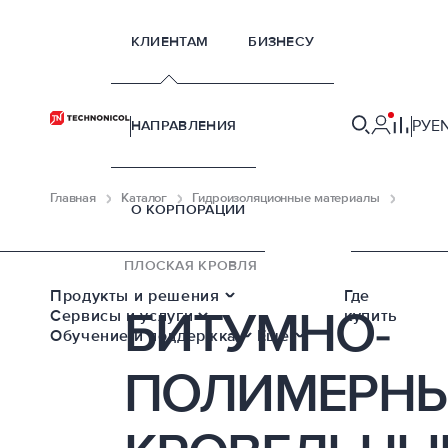
КЛИЕНТАМ
БИЗНЕСУ
РУ
E
НАПРАВЛЕНИЯ
Главная
Каталог
Гидроизоляционные материалы
Рулонн
О КОРПОРАЦИИ
ПЛОСКАЯ КРОВЛЯ
Продукты и решения
Где
БИТУМНО-
Сервисы и услуги
купить
Обучение и поддержка
Еще
ПОЛИМЕРН