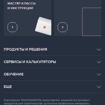
МАСТЕР-КЛАССЫ
И ИНСТРУКЦИИ
ПРОДУКТЫ И РЕШЕНИЯ
КАТАЛОГ ПРОДУКТОВ
СЕРВИСЫ И КАЛЬКУЛЯТОРЫ
СИСТЕМНЫЕ РЕШЕНИЯ
СЕРВИСЫ
ОБУЧЕНИЕ
ДОКУМЕНТАЦИЯ
РАССЧИТАТЬ ОНЛАЙН
BIM
СТРОИТЕЛЬНАЯ АКАДЕМИЯ
ЕЩЕ
ROOF.RU
ГАЛЕРЕЯ ОБЪЕКТОВ
ОСНОВНОЙ САЙТ КОМПАНИИ
DOM TN
Корпорация ТЕХНОНИКОЛЬ представляет широкий ассортимент
НАЧНИТЕ ПЕРЕВОЗКИ
продуктов для строительства: рулонные кровельные материалы,