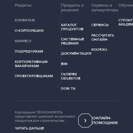
Разделы
Продукты и
Сервисы и
Обуче
решения
калькуляторы
КЛИЕНТАМ
СТРОИТ
АКАДЕ
КАТАЛОГ
СЕРВИСЫ
ПРОДУКТОВ
О КОРПОРАЦИИ
РАССЧИТАТЬ
СИСТЕМНЫЕ
ОНЛАЙН
БИЗНЕСУ
РЕШЕНИЯ
ROOF.RU
ПОДРЯДЧИКАМ
ДОКУМЕНТАЦИЯ
КОРПОРАТИВНЫМ
BIM
ЗАКАЗЧИКАМ
ГАЛЕРЕЯ
ПРОЕКТИРОВЩИКАМ
ОБЪЕКТОВ
DOM TN
Корпорация ТЕХНОНИКОЛЬ
представляет широкий ассортимент
ОНЛАЙН-
продуктов для строительства:
ПОМОЩНИК
рулонные кровельные материалы,
ЧИТАТЬ ДАЛЬШЕ
дренажные мембраны, полимерные