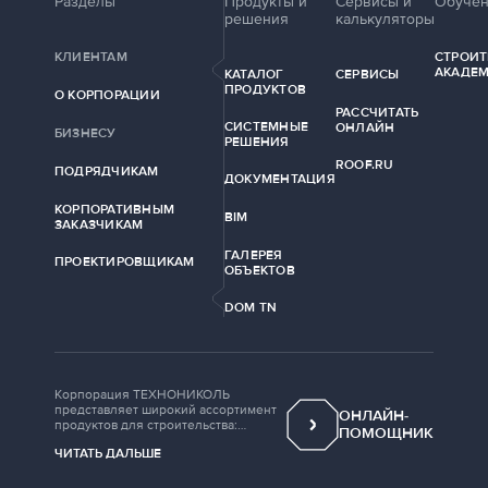
Разделы
Продукты и
Сервисы и
Обуче
решения
калькуляторы
КЛИЕНТАМ
СТРОИТ
АКАДЕ
КАТАЛОГ
СЕРВИСЫ
ПРОДУКТОВ
О КОРПОРАЦИИ
РАССЧИТАТЬ
СИСТЕМНЫЕ
ОНЛАЙН
БИЗНЕСУ
РЕШЕНИЯ
ROOF.RU
ПОДРЯДЧИКАМ
ДОКУМЕНТАЦИЯ
КОРПОРАТИВНЫМ
BIM
ЗАКАЗЧИКАМ
ГАЛЕРЕЯ
ПРОЕКТИРОВЩИКАМ
ОБЪЕКТОВ
DOM TN
Корпорация ТЕХНОНИКОЛЬ
представляет широкий ассортимент
ОНЛАЙН-
продуктов для строительства:
ПОМОЩНИК
рулонные кровельные материалы,
ЧИТАТЬ ДАЛЬШЕ
дренажные мембраны, полимерные
мембраны для плоской кровли,
теплоизоляционные материалы,