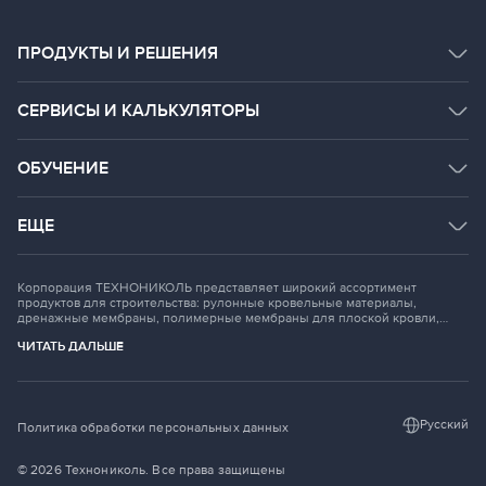
ПРОДУКТЫ И РЕШЕНИЯ
КАТАЛОГ ПРОДУКТОВ
СЕРВИСЫ И КАЛЬКУЛЯТОРЫ
СИСТЕМНЫЕ РЕШЕНИЯ
СЕРВИСЫ
ОБУЧЕНИЕ
ДОКУМЕНТАЦИЯ
РАССЧИТАТЬ ОНЛАЙН
BIM
СТРОИТЕЛЬНАЯ АКАДЕМИЯ
ЕЩЕ
ROOF.RU
ГАЛЕРЕЯ ОБЪЕКТОВ
ОСНОВНОЙ САЙТ КОМПАНИИ
DOM TN
Корпорация ТЕХНОНИКОЛЬ представляет широкий ассортимент
НАЧНИТЕ ПЕРЕВОЗКИ
продуктов для строительства: рулонные кровельные материалы,
дренажные мембраны, полимерные мембраны для плоской кровли,
теплоизоляционные материалы, композитная и битумная черепица,
НОВОСТИ
ЧИТАТЬ ДАЛЬШЕ
герметики, рубероид, материалы для транспортно-дорожного
строительства.
БЛОГ ШКОЛА МАСТЕРСТВА
Русский
Политика обработки персональных данных
© 2026
Технониколь. Все права защищены