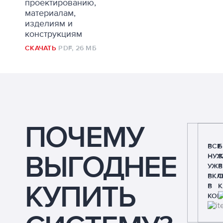
проектированию,
материалам,
изделиям и
конструкциям
СКАЧАТЬ
PDF,
26 МБ
ПОЧЕМУ
ВСЕ
ВЫГОДНЕЕ
НУЖ
З
УЖЕ
В
ВКЛ
КУПИТЬ
В
К
КОМ