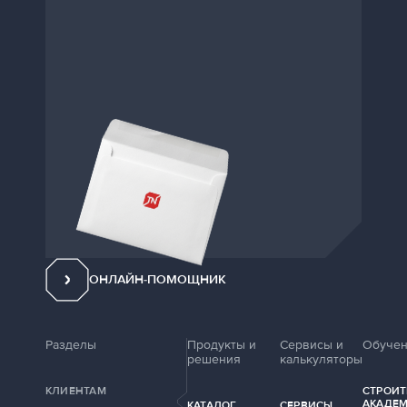
ОНЛАЙН-ПОМОЩНИК
Разделы
Продукты и
Сервисы и
Обуче
решения
калькуляторы
КЛИЕНТАМ
СТРОИТ
АКАДЕ
КАТАЛОГ
СЕРВИСЫ