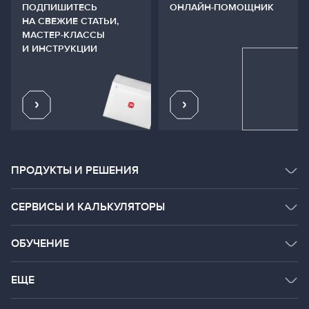
ПОДПИШИТЕСЬ
ОНЛАЙН-ПОМОЩНИК
НА СВЕЖИЕ СТАТЬИ,
МАСТЕР-КЛАССЫ
И ИНСТРУКЦИИ
ПРОДУКТЫ И РЕШЕНИЯ
КАТАЛОГ ПРОДУКТОВ
СЕРВИСЫ И КАЛЬКУЛЯТОРЫ
СИСТЕМНЫЕ РЕШЕНИЯ
СЕРВИСЫ
ОБУЧЕНИЕ
ДОКУМЕНТАЦИЯ
РАССЧИТАТЬ ОНЛАЙН
BIM
СТРОИТЕЛЬНАЯ АКАДЕМИЯ
ЕЩЕ
ROOF.RU
ГАЛЕРЕЯ ОБЪЕКТОВ
ОСНОВНОЙ САЙТ КОМПАНИИ