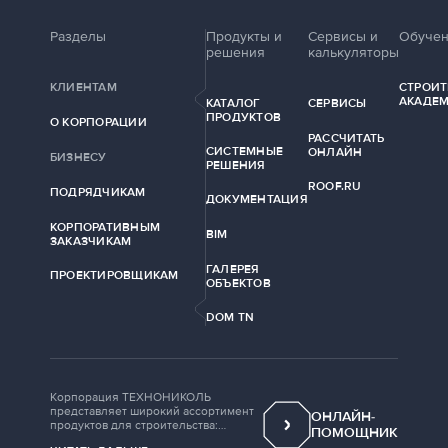
Разделы
Продукты и
Сервисы и
Обуче
решения
калькуляторы
КЛИЕНТАМ
СТРОИТ
АКАДЕ
КАТАЛОГ
СЕРВИСЫ
ПРОДУКТОВ
О КОРПОРАЦИИ
РАССЧИТАТЬ
СИСТЕМНЫЕ
ОНЛАЙН
БИЗНЕСУ
РЕШЕНИЯ
ROOF.RU
ПОДРЯДЧИКАМ
ДОКУМЕНТАЦИЯ
КОРПОРАТИВНЫМ
BIM
ЗАКАЗЧИКАМ
ГАЛЕРЕЯ
ПРОЕКТИРОВЩИКАМ
ОБЪЕКТОВ
DOM TN
Корпорация ТЕХНОНИКОЛЬ
представляет широкий ассортимент
ОНЛАЙН-
продуктов для строительства:
ПОМОЩНИК
рулонные кровельные материалы,