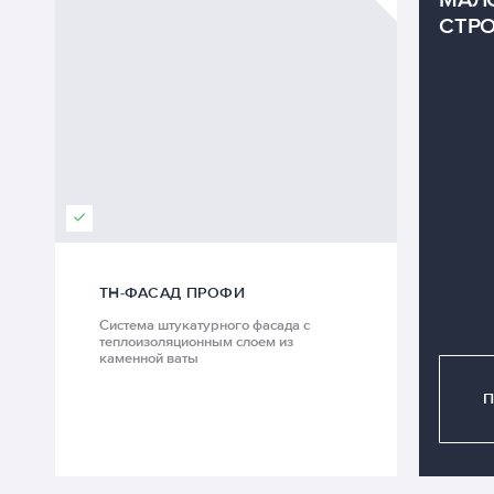
СТР
ТН-ФАСАД ПРОФИ
Система штукатурного фасада с
теплоизоляционным слоем из
каменной ваты
П