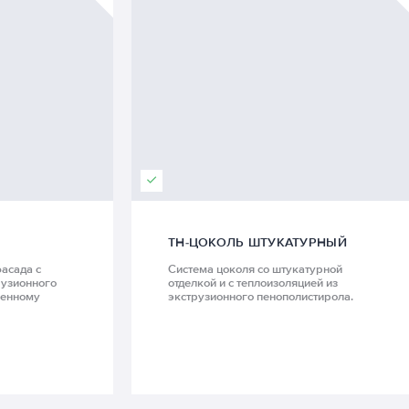
ТН-ЦОКОЛЬ ШТУКАТУРНЫЙ
асада с
Система цоколя со штукатурной
рузионного
отделкой и с теплоизоляцией из
менному
экструзионного пенополистирола.