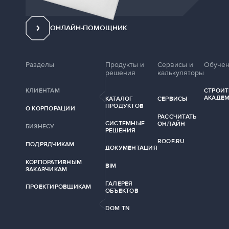
ОНЛАЙН-ПОМОЩНИК
Разделы
Продукты и
Сервисы и
Обуче
решения
калькуляторы
КЛИЕНТАМ
СТРОИТ
АКАДЕ
КАТАЛОГ
СЕРВИСЫ
ПРОДУКТОВ
О КОРПОРАЦИИ
РАССЧИТАТЬ
СИСТЕМНЫЕ
ОНЛАЙН
БИЗНЕСУ
РЕШЕНИЯ
ROOF.RU
ПОДРЯДЧИКАМ
ДОКУМЕНТАЦИЯ
КОРПОРАТИВНЫМ
BIM
ЗАКАЗЧИКАМ
ГАЛЕРЕЯ
ПРОЕКТИРОВЩИКАМ
ОБЪЕКТОВ
DOM TN